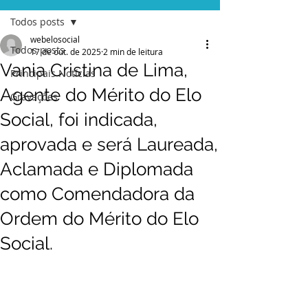
Todos posts
webelosocial
Todos posts
17 de out. de 2025
2 min de leitura
Vania Cristina de Lima,
Principais Notícias
Agente do Mérito do Elo
Gravações
Social, foi indicada,
aprovada e será Laureada,
Aclamada e Diplomada
como Comendadora da
Ordem do Mérito do Elo
Social.