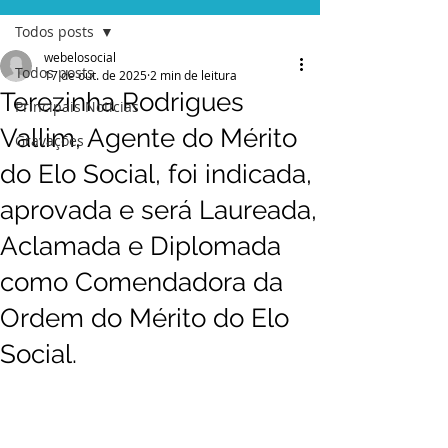
Todos posts
webelosocial
Todos posts
17 de out. de 2025
2 min de leitura
Terezinha Rodrigues
Principais Notícias
Vallim, Agente do Mérito
Gravações
do Elo Social, foi indicada,
aprovada e será Laureada,
Aclamada e Diplomada
como Comendadora da
Ordem do Mérito do Elo
Social.