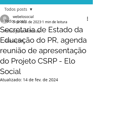
Todos posts
webelosocial
Todos posts
5 de dez. de 2023
1 min de leitura
Secretaria de Estado da
Principais Notícias
Educação do PR, agenda
Gravações
reunião de apresentação
do Projeto CSRP - Elo
Social
Atualizado:
14 de fev. de 2024