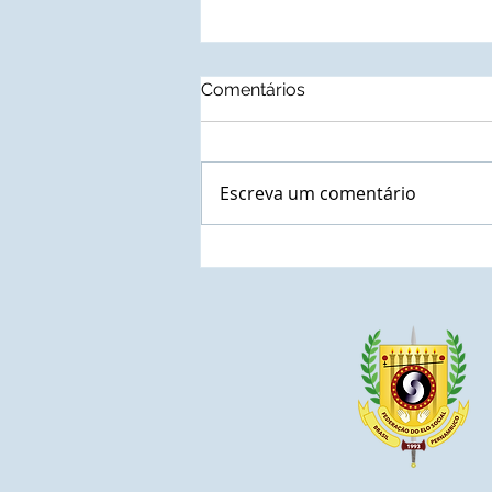
Comentários
Escreva um comentário
Autoridades municipais do
Estado do Paraná que
confirmaram a presença
nas solenidades de outorga
de Títulos de
Comendadores e
Embaixadoras da Ordem do
Mérito do Elo Social e jantar
solene