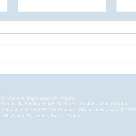
AMP - Associação dos
Comissão d
Municípios do Paraná é
de P
notificada sobre a prioridade
Esta
para indicar representante a
para
ocupar lugar à Mesa de
ofic
Diretoria de Implantação de Projeto:
Autoridades nos eventos de
proj
Rua Cecília Bonilha nº 145, São Paulo - Capital - (Sede Própria)
Lançamento do Projeto
Telefone: +55 (11) 3991-9919 Todos os Direitos Reservados​ © 2018
"Movimento Passando o Brasil a Limpo"
Social do Cidadão