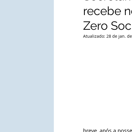
recebe no
Zero Soci
Atualizado:
28 de jan. d
breve, após a posse 