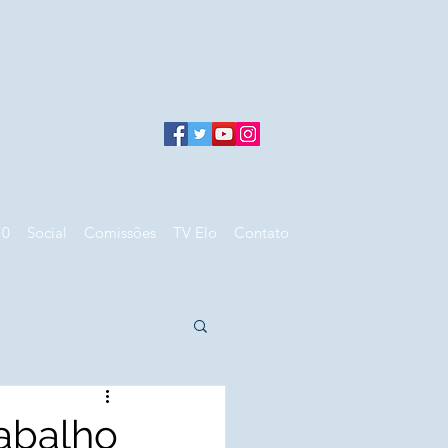
10
Social
Comissões
TV Elo
Contato
rabalho