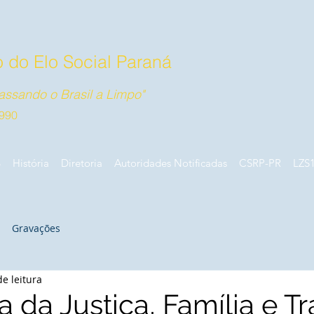
 do Elo Social Paraná
ssando o Brasil a Limpo"
990
B
História
Diretoria
Autoridades Notificadas
CSRP-PR
LZS
Gravações
e leitura
a da Justiça, Família e T