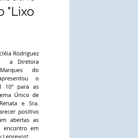
o "Lixo
léia Rodriguez 
  a Diretora 
 Marques do 
presentou o 
l 10" para as 
tema Único de 
 Renata e Sra. 
ecer positivo 
am abertas as 
 encontro em 
y Leprevost. 