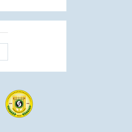
e Implantação
rojetos do Elo Social no
do do Paraná - Pronta
 atuar nas solenidades
iais de lançamento dos
etos.