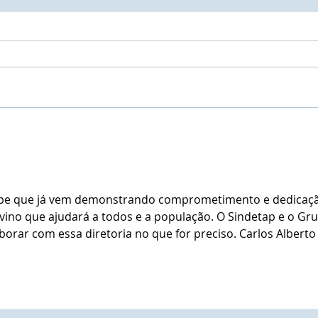
AMP - Associação dos
Comissão d
Municípios do Paraná é
de P
notificada sobre a prioridade
Esta
para indicar representante a
para
ocupar lugar à Mesa de
ofic
ipe que já vem demonstrando comprometimento e dedicaçã
Autoridades nos eventos de
proj
vino que ajudará a todos e a população. O Sindetap e o Gr
Lançamento do Projeto
borar com essa diretoria no que for preciso. Carlos Alberto
Social do Cidadão