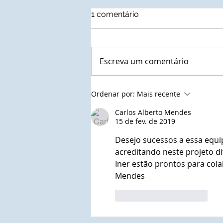
1 comentário
Escreva um comentário
Autoridades municipais do
Ordenar por:
Mais recente
Estado do Paraná que
confirmaram a presença
Carlos Alberto Mendes
15 de fev. de 2019
nas solenidades de outorga
de Títulos de
Desejo sucessos a essa equ
Comendadores e
acreditando neste projeto di
Embaixadoras da Ordem do
Iner estão prontos para cola
Mérito do Elo Social e jantar
solene
Mendes
Curtir
Responder