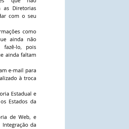
res que não 
as Diretorias 
dar com o seu 
ormações como 
que ainda não 
fazê-lo, pois 
e ainda faltam 
am e-mail para 
lizado à troca 
ria Estadual e 
os Estados da 
ria de Web, e 
Integração da 