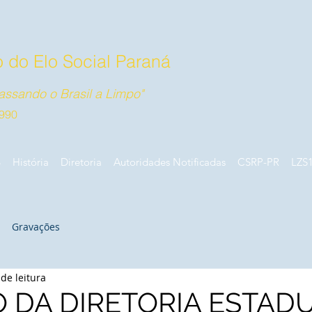
 do Elo Social Paraná
ssando o Brasil a Limpo"
990
B
História
Diretoria
Autoridades Notificadas
CSRP-PR
LZS
Gravações
de leitura
 DA DIRETORIA ESTAD