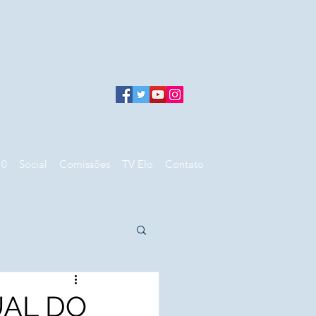
10
Social
Comissões
TV Elo
Contato
UAL DO