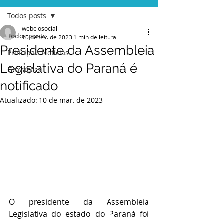
Todos posts
webelosocial
Todos posts
15 de fev. de 2023
1 min de leitura
Presidente da Assembleia
Principais Notícias
Legislativa do Paraná é
Gravações
notificado
Atualizado:
10 de mar. de 2023
O presidente da Assembleia 
Legislativa do estado do Paraná foi 