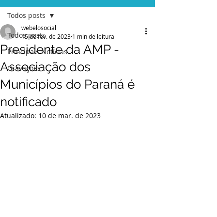
Todos posts
webelosocial
Todos posts
15 de fev. de 2023
1 min de leitura
Presidente da AMP -
Principais Notícias
Associação dos
Gravações
Municípios do Paraná é
notificado
Atualizado:
10 de mar. de 2023