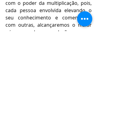
com o poder da multiplicação, pois, 
cada pessoa envolvida elevando o 
seu conhecimento e comentando 
com outras, alcançaremos o maior 
número da população nesse 
espaço/tempo.
Com a destinação correta do lixo 
através da conscientização de todos, 
preservaremos as cidades, os rios e 
mares gerando melhor qualidade de 
vida e saúde para as pessoas e para 
o planeta.
A Federação do Elo Social Paraná é 
composta:
1 Diretoria Estadual 7 diretores.
Curitiba 10 regionais e 1 seccional. 77 