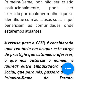
Primeira-Dama, por não ser criado 
institucionalmente, pode ser 
exercido por qualquer mulher que se 
identifique com as causas sociais que 
beneficiam as comunidades onde 
estaremos atuantes.
A recusa para a CESB, é considerada 
uma renúncia em ocupar este cargo 
de prestígio que estamos a oferecer, 
o que nos autoriza a nomear e 
laurear outra Embaixadora do Elo 
Social, que para nós, passará a ser a 
Primeira-Dama do Estado, 
impedindo assim que possamos 
receber em nossos eventos 
exclusivos a pessoa da Primeira-
Dama renunciante, afim de que não 
venhamos correr o risco de servir a 