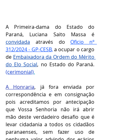
A Primeira-dama do Estado do 
Paraná, Luciana Saito Massa é 
convidada
através do 
Oficio nº  
312/2024 - GP-CESB
,
 a ocupar o cargo 
de 
Embaixadora da Ordem do Mérito 
do Elo Social
, no Estado do Paraná. 
(cerimonial)
.
A Honraria
, 
já fora enviada por 
correspondência e em consignação 
pois acreditamos por antecipação 
que Vossa Senhoria não irá abrir 
mão deste verdadeiro desafio que é 
levar cidadania a todos os cidadãos 
paranaenses, sem fazer uso de 
nenhuma valor advindo dos erários 