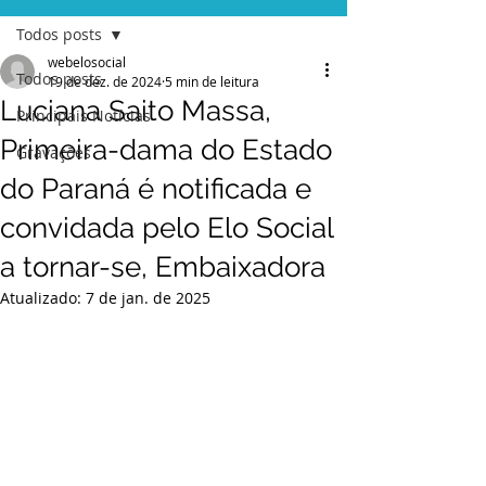
Todos posts
webelosocial
Todos posts
19 de dez. de 2024
5 min de leitura
Luciana Saito Massa,
Principais Notícias
Primeira-dama do Estado
Gravações
do Paraná é notificada e
convidada pelo Elo Social
a tornar-se, Embaixadora
Atualizado:
7 de jan. de 2025