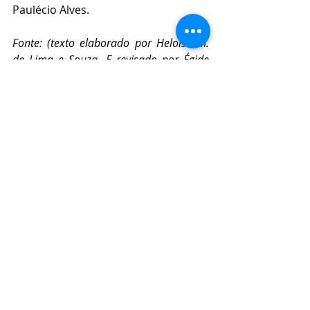
Paulécio Alves.
Fonte: (texto elaborado por Heloísa M. 
de Lima e Souza. E revisado por Égide 
Amorim)
Federação do Elo Social Alagoas.
Edição: Ocimar da Silva - diretor - 
presidente Elo Social Paraná
Posts recentes
Ver tudo