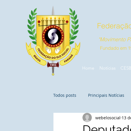
Federação
"Movimento Pa
Fundado em 1
Home
Notícias
CES
Todos posts
Principais Notícias
webelosocial
13 d
Deputado