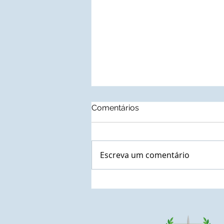
Comentários
Escreva um comentário
Autoridades municipais do
Estado do Paraná que
confirmaram a presença
nas solenidades de outorga