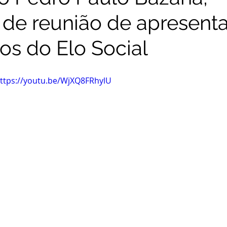
a de reunião de apresent
os do Elo Social
 https://youtu.be/WjXQ8FRhylU