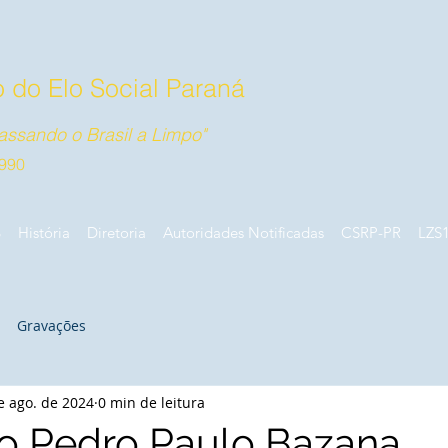
 do Elo Social Paraná
ssando o Brasil a Limpo"
990
B
História
Diretoria
Autoridades Notificadas
CSRP-PR
LZS
Gravações
e ago. de 2024
0 min de leitura
 Pedro Paulo Bazana,