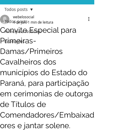
Todos posts
webelosocial
Todos posts
4 de jun.
1 min de leitura
Convite Especial para
Principais Notícias
Primeiras-
Gravações
Damas/Primeiros
Cavalheiros dos
municípios do Estado do
Paraná, para participação
em cerimonias de outorga
de Títulos de
Comendadores/Embaixad
ores e jantar solene.