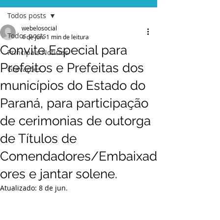
Todos posts
webelosocial
Todos posts
4 de jun.
1 min de leitura
Convite Especial para
Principais Notícias
Prefeitos e Prefeitas dos
Gravações
municípios do Estado do
Paraná, para participação
de cerimonias de outorga
de Títulos de
Comendadores/Embaixad
ores e jantar solene.
Atualizado:
8 de jun.