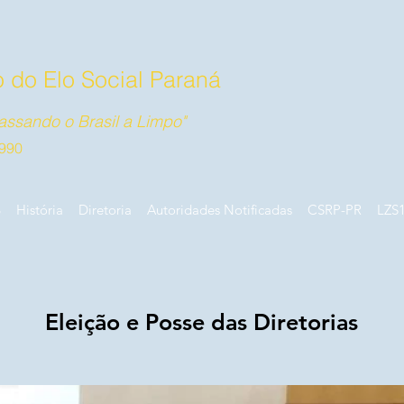
 do Elo Social Paraná
ssando o Brasil a Limpo"
990
B
História
Diretoria
Autoridades Notificadas
CSRP-PR
LZS
Eleição e Posse das Diretorias