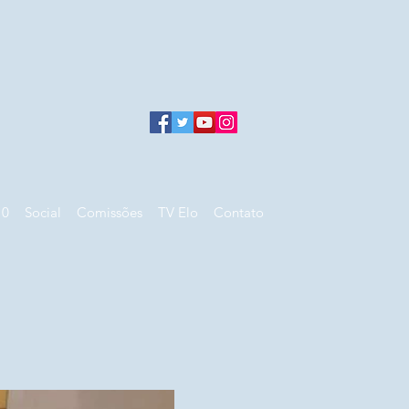
10
Social
Comissões
TV Elo
Contato